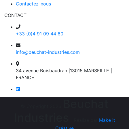
Contactez-nous
CONTACT
+33 (0)4 91 09 44 60
info@beuchat-industries.com
34 avenue Boisbaudran |13015 MARSEILLE |
FRANCE
Beuchat
© Copyright 2026
Industries
- Réalisé par
Make it
Créative